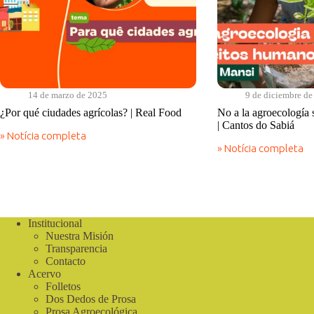
14 de marzo de 2025
9 de diciembre d
¿Por qué ciudades agrícolas? | Real Food
No a la agroecología
| Cantos do Sabiá
» Notícia completa
¿Por
» Notícia completa
qué
No
ciudades
a
agrícolas?
la
|
agroecología
Real
sin
Food
derechos
Institucional
humanos
Nuestra Misión
|
Cantos
Transparencia
do
Contacto
Sabiá
Acervo
Folletos
Dos Dedos de Prosa
Prosa Agroecológica