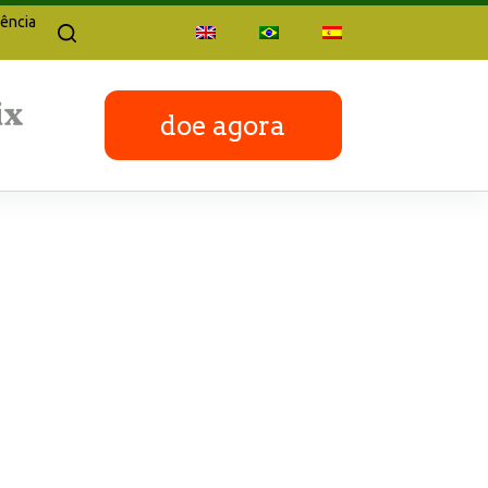
ência
doe agora