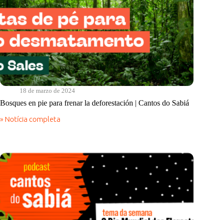
18 de marzo de 2024
Bosques en pie para frenar la deforestación | Cantos do Sabiá
» Notícia completa
Bosques
en
pie
para
frenar
la
deforestación
|
Cantos
do
Sabiá