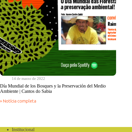
14 de marzo de 2022
Día Mundial de los Bosques y la Preservación del Medio
Ambiente | Cantos do Sabia
» Notícia completa
Día
Mundial
de
los
Bosques
y
Institucional