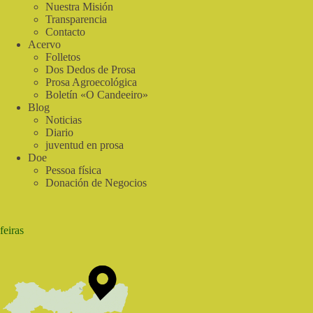
la
Nuestra Misión
Preservación
Transparencia
del
Contacto
Medio
Acervo
Ambiente
Folletos
|
Dos Dedos de Prosa
Cantos
Prosa Agroecológica
do
Boletín «O Candeeiro»
Sabia
Blog
Noticias
Diario
juventud en prosa
Doe
Pessoa física
Donación de Negocios
feiras