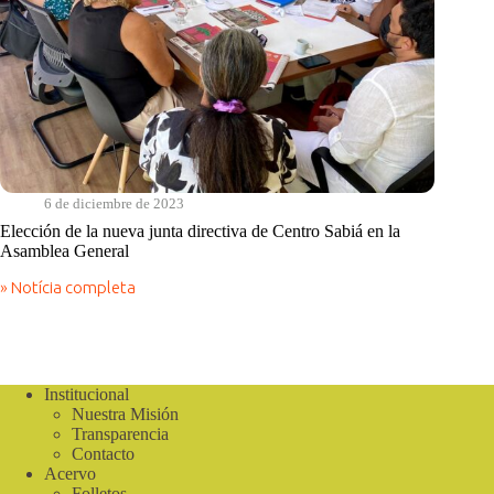
6 de diciembre de 2023
Elección de la nueva junta directiva de Centro Sabiá en la
Asamblea General
» Notícia completa
Elección
de
la
nueva
junta
directiva
Institucional
de
Nuestra Misión
Centro
Transparencia
Sabiá
Contacto
en
Acervo
la
Folletos