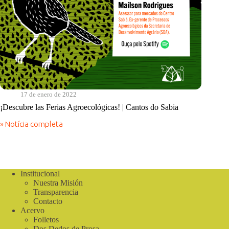
17 de enero de 2022
¡Descubre las Ferias Agroecológicas! | Cantos do Sabia
» Notícia completa
¡Descubre
las
Ferias
Agroecológicas!
|
Cantos
Institucional
do
Nuestra Misión
Sabia
Transparencia
Contacto
Acervo
Folletos
Dos Dedos de Prosa