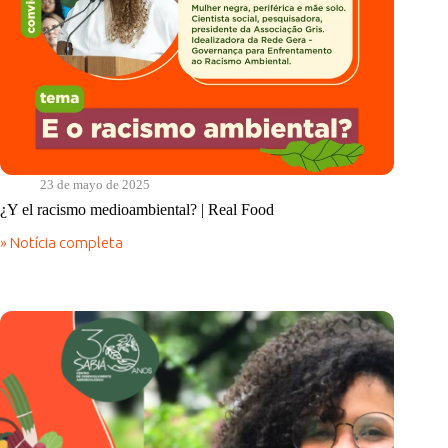
23 de mayo de 2025
¿Y el racismo medioambiental? | Real Food
» Notícia completa
¿Y
el
racismo
medioambiental?
|
Real
Food