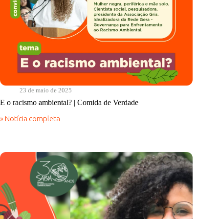
23 de maio de 2025
E o racismo ambiental? | Comida de Verdade
» Notícia completa
E
o
racismo
ambiental?
|
Comida
de
Verdade