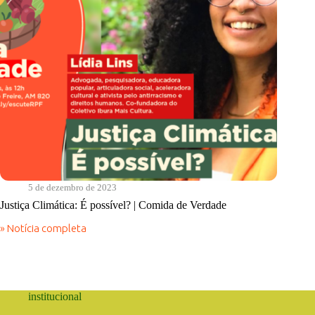
5 de dezembro de 2023
Justiça Climática: É possível? | Comida de Verdade
» Notícia completa
Justiça
Climática:
É
possível?
|
Comida
institucional
de