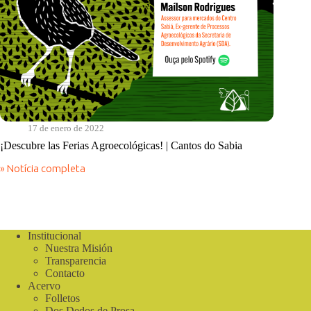
17 de enero de 2022
¡Descubre las Ferias Agroecológicas! | Cantos do Sabia
» Notícia completa
¡Descubre
las
Ferias
Agroecológicas!
|
Cantos
Institucional
do
Nuestra Misión
Sabia
Transparencia
Contacto
Acervo
Folletos
Dos Dedos de Prosa