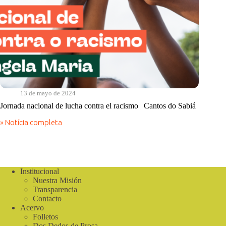
13 de mayo de 2024
Jornada nacional de lucha contra el racismo | Cantos do Sabiá
» Notícia completa
Jornada
nacional
de
lucha
contra
el
Institucional
racismo
Nuestra Misión
|
Transparencia
Cantos
Contacto
do
Acervo
Sabiá
Folletos
Dos Dedos de Prosa