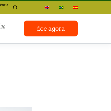
ência
doe agora