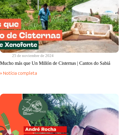
25 de noviembre de 2024
Mucho más que Un Millón de Cisternas | Cantos do Sabiá
» Notícia completa
Mucho
más
que
Un
Millón
de
Cisternas
|
Cantos
do
Sabiá