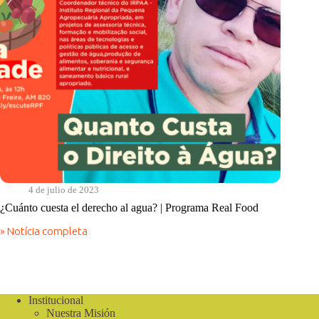
4 de julio de 2023
¿Cuánto cuesta el derecho al agua? | Programa Real Food
» Notícia completa
¿Cuánto
cuesta
el
derecho
al
agua?
Institucional
|
Nuestra Misión