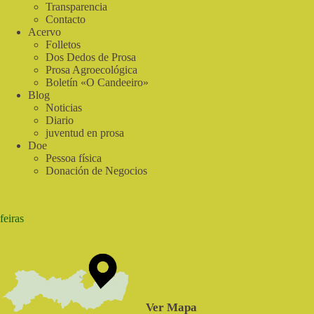
Programa
Transparencia
Real
Contacto
Food
Acervo
Folletos
Dos Dedos de Prosa
Prosa Agroecológica
Boletín «O Candeeiro»
Blog
Noticias
Diario
juventud en prosa
Doe
Pessoa física
Donación de Negocios
feiras
Ver Mapa