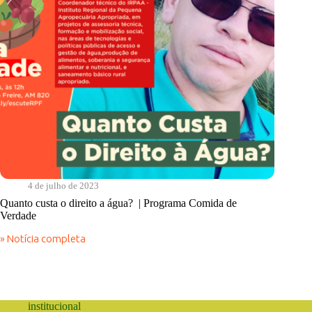
4 de julho de 2023
Quanto custa o direito a água? | Programa Comida de
Verdade
» Notícia completa
Quanto
custa
o
direito
a
água?
institucional