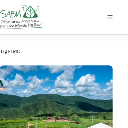
Pular
para
o
conteúdo
Tag
P1MC