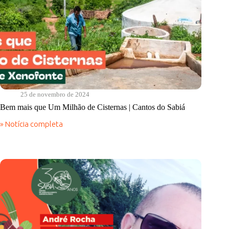
25 de novembro de 2024
Bem mais que Um Milhão de Cisternas | Cantos do Sabiá
» Notícia completa
Bem
mais
que
Um
Milhão
de
Cisternas
|
Cantos
do
Sabiá