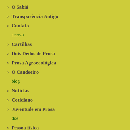
|
Programa
O Sabiá
Comida
de
Transparência Antigo
Verdade
Contato
acervo
Cartilhas
Dois Dedos de Prosa
Prosa Agroecológica
O Candeeiro
blog
Notícias
Cotidiano
Juventude em Prosa
doe
Pessoa física