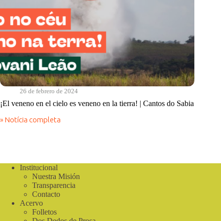
26 de febrero de 2024
¡El veneno en el cielo es veneno en la tierra! | Cantos do Sabia
» Notícia completa
¡El
veneno
en
el
cielo
es
Institucional
veneno
Nuestra Misión
en
Transparencia
la
Contacto
tierra!
Acervo
|
Folletos
Cantos
Dos Dedos de Prosa