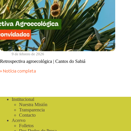
9 de febrero de 2026
Retrospectiva agroecológica | Cantos do Sabiá
» Notícia completa
Retrospectiva
agroecológica
|
Cantos
do
Sabiá
Institucional
Nuestra Misión
Transparencia
Contacto
Acervo
Folletos
Dos Dedos de Prosa