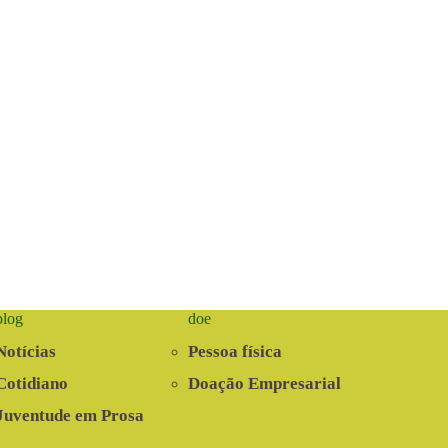
blog
doe
Notícias
Pessoa física
Cotidiano
Doação Empresarial
Juventude em Prosa