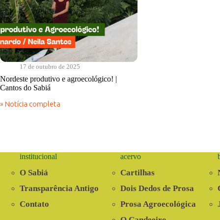
17 de outubro de 2025
Nordeste produtivo e agroecológico! |
Cantos do Sabiá
» Notícia completa
Nordeste
produtivo
e
agroecológico!
|
Cantos
institucional
acervo
do
Sabiá
O Sabiá
Cartilhas
Transparência Antigo
Dois Dedos de Prosa
Contato
Prosa Agroecológica
O Candeeiro