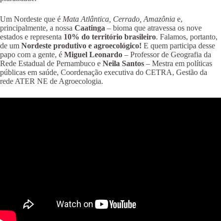
Um Nordeste que é
Mata Atlântica, Cerrado, Amazônia
e,
principalmente, a nossa
Caatinga
– bioma que atravessa os nove
estados e representa
10% do território brasileiro
. Falamos, portanto,
de um
Nordeste produtivo e agroecológico!
E quem participa desse
papo com a gente, é
Miguel Leonardo
– Professor de Geografia da
Rede Estadual de Pernambuco e
Neila Santos
– Mestra em políticas
públicas em saúde, Coordenação executiva do CETRA, Gestão da
rede ATER NE de Agroecologia.