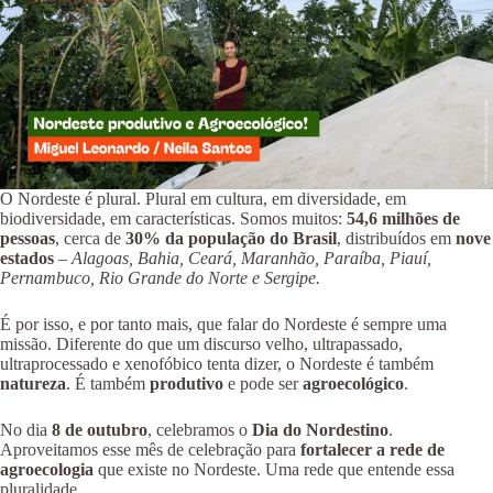
O Nordeste é plural. Plural em cultura, em diversidade, em
biodiversidade, em características. Somos muitos:
54,6 milhões de
pessoas
, cerca de
30% da população do Brasil
, distribuídos em
nove
estados
–
Alagoas, Bahia, Ceará, Maranhão, Paraíba, Piauí,
Pernambuco, Rio Grande do Norte e Sergipe.
É por isso, e por tanto mais, que falar do Nordeste é sempre uma
missão. Diferente do que um discurso velho, ultrapassado,
ultraprocessado e xenofóbico tenta dizer, o Nordeste é também
natureza
. É também
produtivo
e pode ser
agroecológico
.
No dia
8 de outubro
, celebramos o
Dia do Nordestino
.
Aproveitamos esse mês de celebração para
fortalecer a rede de
agroecologia
que existe no Nordeste. Uma rede que entende essa
pluralidade.