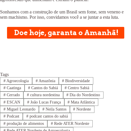
Sonhamos com a construção de um Brasil sem fome, sem veneno e
sem machismo. Por isso, convidamos você a se juntar a esta luta.
Doe hoje, garanta o Amanhã!
Tags
#
Agroecologia
#
Amazônia
#
Biodiversidade
#
Caatinga
#
Cantos do Sabiá
#
Centro Sabiá
#
Cerrado
#
cultura nordestina
#
Dia do Nordestino
#
ESCAN
#
João Lucas França
#
Mata Atlântica
#
Miguel Leonardo
#
Neila Santos
#
Nordeste
#
Podcast
#
podcast cantos do sabiá
#
produção de alimentos
#
Rede ATER Nordeste
#
Rede ATER Nordeste de Agroecologia