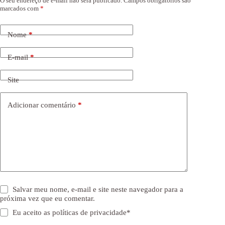
O seu endereço de e-mail não será publicado.
Campos obrigatórios são
marcados com
*
Nome
*
E-mail
*
Site
Adicionar comentário
*
Salvar meu nome, e-mail e site neste navegador para a
próxima vez que eu comentar.
Eu aceito as
políticas de privacidade
*