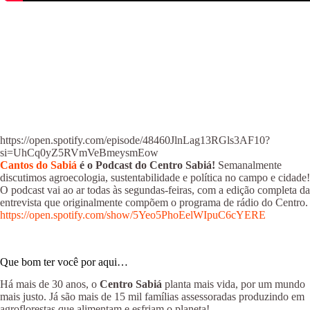
https://open.spotify.com/episode/48460JlnLag13RGls3AF10?
si=UhCq0yZ5RVmVeBmeysmEow
Cantos do Sabiá
é o Podcast do Centro Sabiá!
Semanalmente
discutimos agroecologia, sustentabilidade e política no campo e cidade!
O podcast vai ao ar todas às segundas-feiras, com a edição completa da
entrevista que originalmente compõem o programa de rádio do Centro.
https://open.spotify.com/show/5Yeo5PhoEelWIpuC6cYERE
Que bom ter você por aqui…
Há mais de 30 anos, o
Centro Sabiá
planta mais vida, por um mundo
mais justo. Já são mais de 15 mil famílias assessoradas produzindo em
agroflorestas que alimentam e esfriam o planeta!