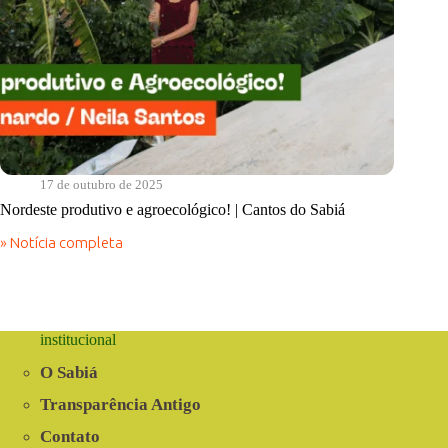
17 de outubro de 2025
Nordeste produtivo e agroecológico! | Cantos do Sabiá
» Notícia completa
Nordeste
produtivo
e
agroecológico!
|
Cantos
institucional
do
Sabiá
O Sabiá
Transparência Antigo
Contato