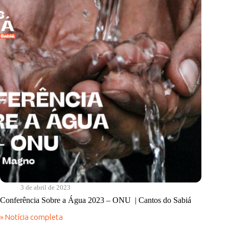
Saneamento
Rural
|
Cantos
do
Sabiá
3 de abril de 2023
Conferência Sobre a Água 2023 – ONU | Cantos do Sabiá
» Notícia completa
Conferência