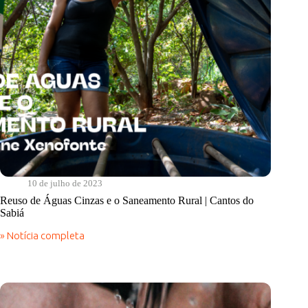
10 de julho de 2023
Reuso de Águas Cinzas e o Saneamento Rural | Cantos do
Sabiá
» Notícia completa
Reuso
de
Águas
Cinzas
e
o