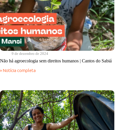
9 de dezembro de 2024
Não há agroecologia sem direitos humanos | Cantos do Sabiá
» Notícia completa
Não
há
agroecologia
sem
direitos
humanos
|
Cantos
do
Sabiá