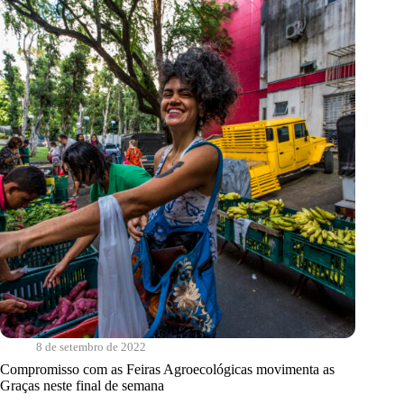
para
o
enfrentamento
das
crises
8 de setembro de 2022
Compromisso com as Feiras Agroecológicas movimenta as
Graças neste final de semana