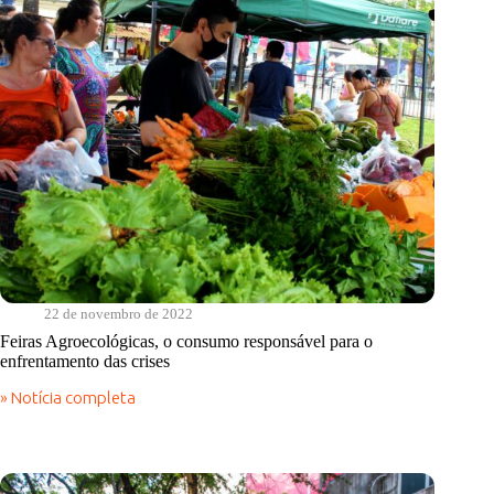
22 de novembro de 2022
Feiras Agroecológicas, o consumo responsável para o
enfrentamento das crises
» Notícia completa
Feiras
Agroecológicas,
o
consumo
responsável