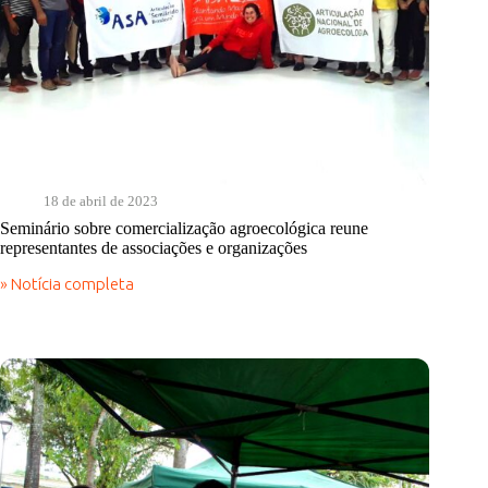
18 de abril de 2023
Seminário sobre comercialização agroecológica reune
representantes de associações e organizações
» Notícia completa
Seminário
sobre
comercialização
agroecológica
reune
representantes
de
associações
e
organizações