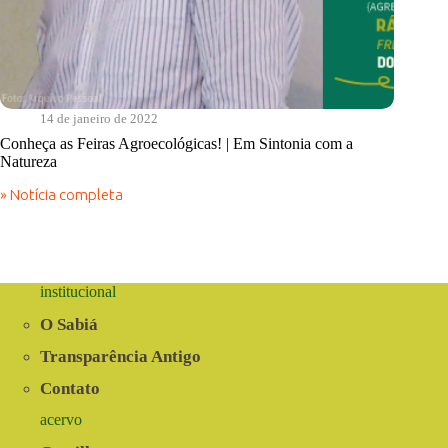
14 de janeiro de 2022
Conheça as Feiras Agroecológicas! | Em Sintonia com a
Natureza
» Notícia completa
Conheça
as
Feiras
Agroecológicas!
|
Em
institucional
Sintonia
com
O Sabiá
a
Natureza
Transparência Antigo
Contato
acervo