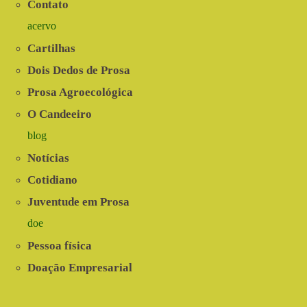
Contato
alimentos
no
acervo
Agreste
de
Cartilhas
Pernambuco
Dois Dedos de Prosa
Prosa Agroecológica
O Candeeiro
blog
Notícias
Cotidiano
Juventude em Prosa
doe
Pessoa física
Doação Empresarial