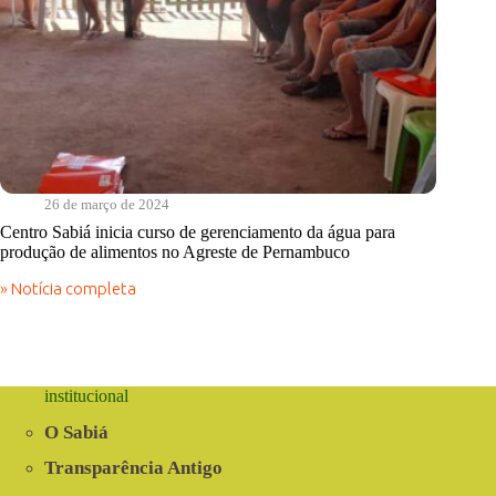
26 de março de 2024
Centro Sabiá inicia curso de gerenciamento da água para
produção de alimentos no Agreste de Pernambuco
» Notícia completa
Centro
Sabiá
inicia
curso
de
gerenciamento
institucional
da
água
O Sabiá
para
produção
Transparência Antigo
de