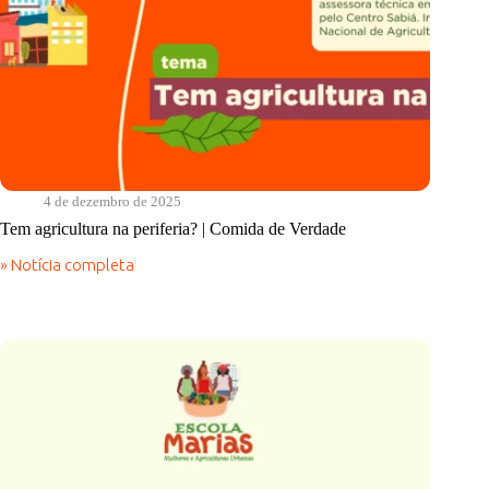
4 de dezembro de 2025
Tem agricultura na periferia? | Comida de Verdade
» Notícia completa
Tem
agricultura
na
periferia?
|
Comida
de
Verdade