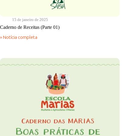
15 de janeiro de 2025
Caderno de Receitas (Parte 01)
» Notícia completa
Caderno
de
Receitas
(Parte
01)