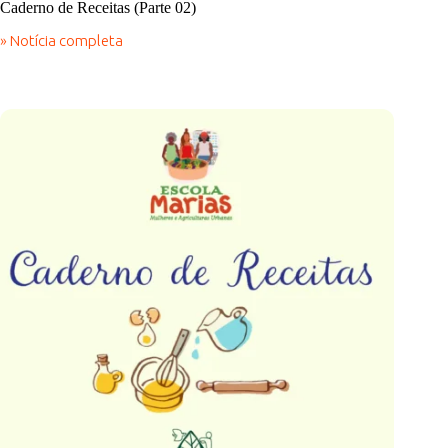
Caderno de Receitas (Parte 02)
» Notícia completa
Caderno
de
Receitas
(Parte
02)