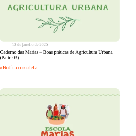
13 de janeiro de 2025
Caderno das Marias – Boas práticas de Agricultura Urbana
(Parte 03)
» Notícia completa
Caderno
das
Marias
–
Boas
práticas
de
Agricultura
Urbana
(Parte
03)