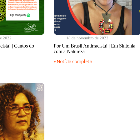
de 2022
18 de novembro de 2022
cista! | Cantos do
Por Um Brasil Antirracista! | Em Sintonia
com a Natureza
» Notícia completa
Por
Um
Brasil
Antirracista!
|
Em
Sintonia
com
a
Natureza