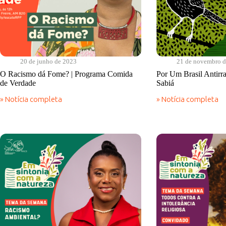
20 de junho de 2023
21 de novembro 
O Racismo dá Fome? | Programa Comida
Por Um Brasil Antirra
de Verdade
Sabiá
» Notícia completa
» Notícia completa
O
Por
Racismo
Um
dá
Brasil
Fome?
Antirracista!
|
|
Programa
Cantos
Comida
do
de
Sabiá
Verdade