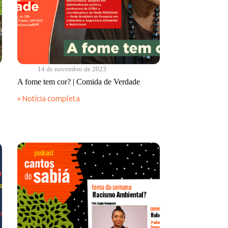
14 de novembro de 2023
A fome tem cor? | Comida de Verdade
» Notícia completa
A
fome
tem
cor?
|
Comida
de
Verdade