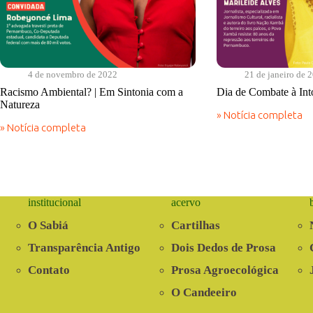
4 de novembro de 2022
21 de janeiro de 
Racismo Ambiental? | Em Sintonia com a
Dia de Combate à Into
Natureza
» Notícia completa
Dia
» Notícia completa
de
Racismo
Combate
Ambiental?
à
|
Intolerância
Em
Religiosa
Sintonia
com
institucional
acervo
a
Natureza
O Sabiá
Cartilhas
Transparência Antigo
Dois Dedos de Prosa
Contato
Prosa Agroecológica
O Candeeiro