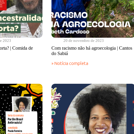
de 2023
20 de novembro de 2023
orta? | Comida de
Com racismo não há agroecologia | Cantos
do Sabiá
» Notícia completa
Com
racismo
não
há
agroecologia
|
Cantos
do
Sabiá