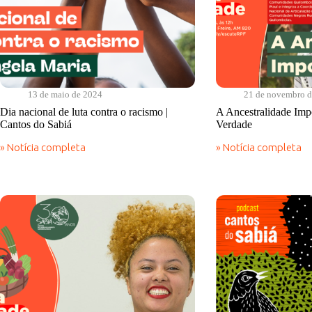
13 de maio de 2024
21 de novembro 
Dia nacional de luta contra o racismo |
A Ancestralidade Imp
Cantos do Sabiá
Verdade
» Notícia completa
» Notícia completa
Dia
A
nacional
Ancestralidade
de
Importa?
luta
|
contra
Comida
o
de
racismo
Verdade
|
Cantos
do
Sabiá