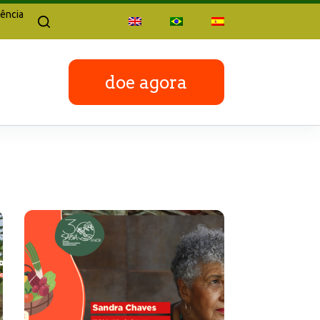
ência
doe agora