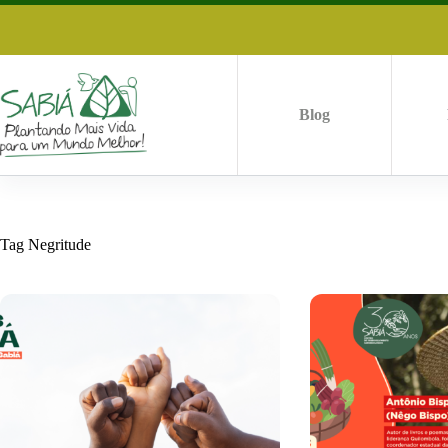
Pular
para
o
conteúdo
Blog
Tag
Negritude