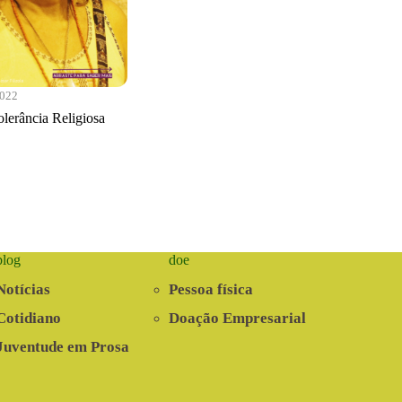
2022
lerância Religiosa
blog
doe
Notícias
Pessoa física
Cotidiano
Doação Empresarial
Juventude em Prosa