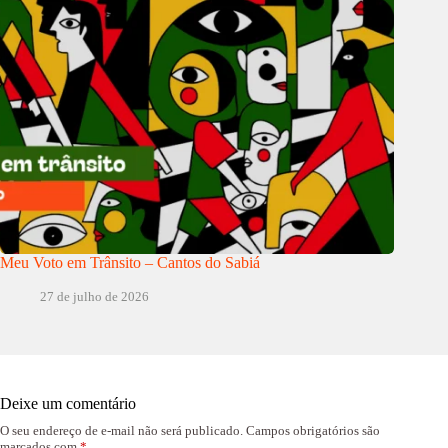
Meu Voto em Trânsito – Cantos do Sabiá
27 de julho de 2026
Deixe um comentário
O seu endereço de e-mail não será publicado.
Campos obrigatórios são
marcados com
*