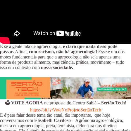
E se a gente fala de agroecologia,
é claro que nada disso pode
passar.
Afinal,
com racismo, não há agroecologia!
Esse é um dos
motes fundamentais para que a agroecologia não seja apenas uma
forma de produzir alimento, mas ciência, prática, movimento – tudo
isso em contexto com
nossa sociedade.
🗳️
⁠VOTE AGORA
na proposta do Centro Sabiá –
Sertão Tech!
⁠https://bit.ly/VoteNoProjetoSertãoTech
E é para falar desse tema tão atual, tão importante, que hoje
conversamos com
Elisabeth Cardoso
– Agrônoma agroecológica,
mestra em agroecologia, preta, feminista, defensora dos direitos
humanos. Ela é chefe de assessoria de participação social e diversidade