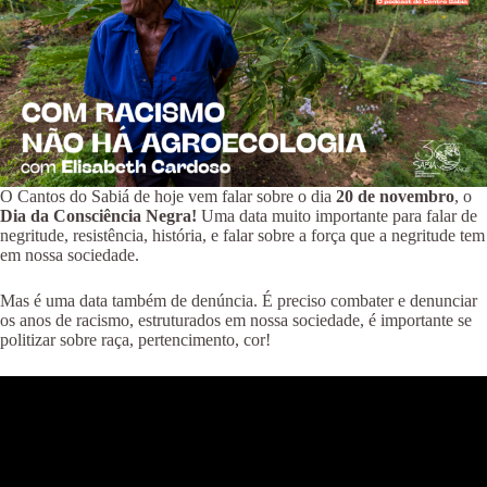
O Cantos do Sabiá de hoje vem falar sobre o dia
20 de novembro
, o
Dia da Consciência Negra!
Uma data muito importante para falar de
negritude, resistência, história, e falar sobre a força que a negritude tem
em nossa sociedade.
Mas é uma data também de denúncia. É preciso combater e denunciar
os anos de racismo, estruturados em nossa sociedade, é importante se
politizar sobre raça, pertencimento, cor!