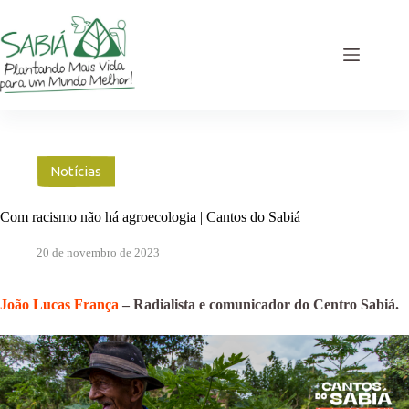
Pular
para
o
conteúdo
Notícias
Com racismo não há agroecologia | Cantos do Sabiá
20 de novembro de 2023
João Lucas França
– Radialista e comunicador do Centro Sabiá.