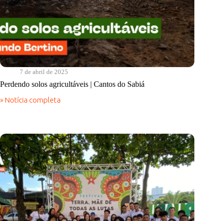
7 de abril de 2025
Perdendo solos agricultáveis | Cantos do Sabiá
» Notícia completa
Perdendo
solos
agricultáveis
|
Cantos
do
Sabiá