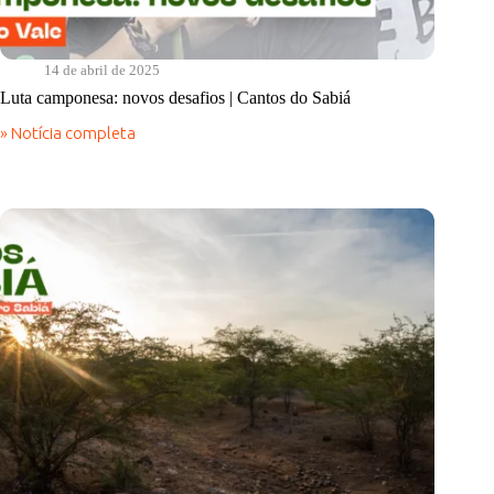
14 de abril de 2025
Luta camponesa: novos desafios | Cantos do Sabiá
» Notícia completa
Luta
camponesa:
novos
desafios
|
Cantos
do
Sabiá