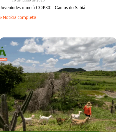
16 de junho de 2025
Juventudes rumo à COP30! | Cantos do Sabiá
» Notícia completa
Juventudes
rumo
à
COP30!
|
Cantos
do
Sabiá