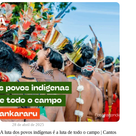
|
Cantos
do
Sabiá
28 de abril de 2025
A luta dos povos indígenas é a luta de todo o campo | Cantos