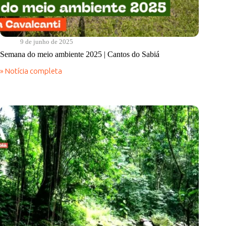
9 de junho de 2025
Semana do meio ambiente 2025 | Cantos do Sabiá
» Notícia completa
Semana
do
meio
ambiente
2025
|
Cantos
do
Sabiá