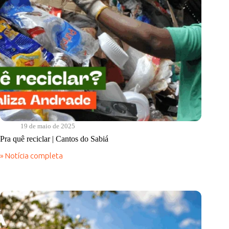
19 de maio de 2025
Pra quê reciclar | Cantos do Sabiá
» Notícia completa
Pra
quê
reciclar
|
Cantos
do
Sabiá