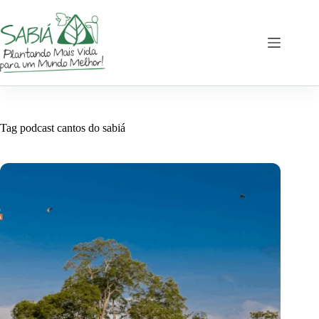
Pular
para
o
conteúdo
Tag
podcast cantos do sabiá