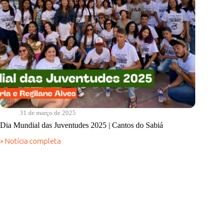
31 de março de 2025
Dia Mundial das Juventudes 2025 | Cantos do Sabiá
» Notícia completa
Dia
Mundial
das
Juventudes
2025
|
Cantos
do
Sabiá