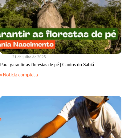
21 de julho de 2025
Para garantir as florestas de pé | Cantos do Sabiá
» Notícia completa
Para
garantir
as
florestas
de
pé
|
Cantos
do
Sabiá