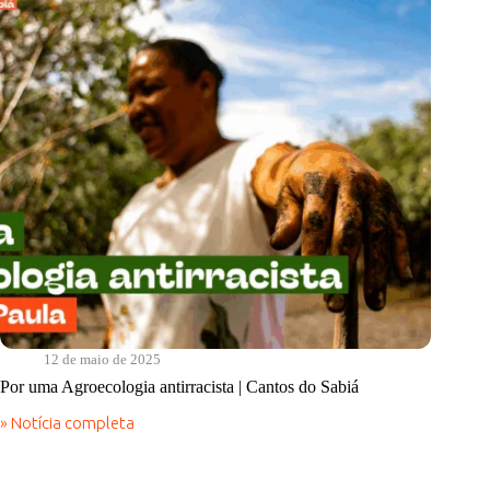
12 de maio de 2025
Por uma Agroecologia antirracista | Cantos do Sabiá
» Notícia completa
Por
uma
Agroecologia
antirracista