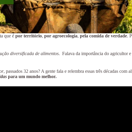
ta que é
por território
,
por agroecologia
,
pela comida de verdade
. 
ução diversificada de alimentos
. Falava da importância do agricultor e
or
, passados 32 anos? A gente fala e relembra essas três décadas com a
idas
para um mundo melhor.