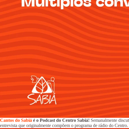
Cantos do Sabiá
é o Podcast do Centro Sabiá!
Semanalmente discutim
entrevista que originalmente compõem o programa de rádio do Centro