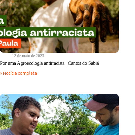
12 de maio de 2025
Por uma Agroecologia antirracista | Cantos do Sabiá
» Notícia completa
Por
uma
Agroecologia
antirracista
|
Cantos
do
Sabiá