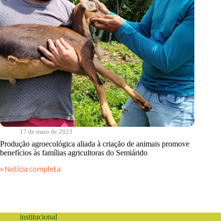
17 de maio de 2023
Produção agroecológica aliada à criação de animais promove
benefícios às famílias agricultoras do Semiárido
» Notícia completa
Produção
agroecológica
aliada
à
criação
de
institucional