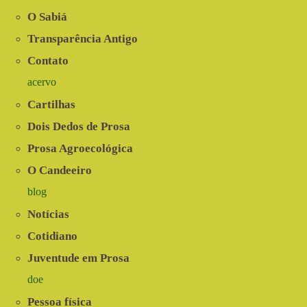
animais
promove
O Sabiá
benefícios
às
Transparência Antigo
famílias
Contato
agricultoras
do
acervo
Semiárido
Cartilhas
Dois Dedos de Prosa
Prosa Agroecológica
O Candeeiro
blog
Notícias
Cotidiano
Juventude em Prosa
doe
Pessoa física