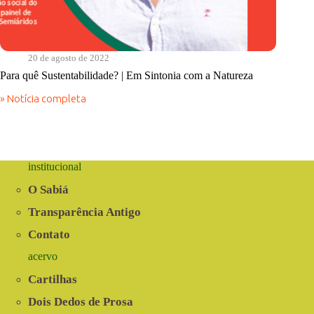
20 de agosto de 2022
Para quê Sustentabilidade? | Em Sintonia com a Natureza
» Notícia completa
Para
quê
Sustentabilidade?
|
Em
Sintonia
institucional
com
a
O Sabiá
Natureza
Transparência Antigo
Contato
acervo
Cartilhas
Dois Dedos de Prosa