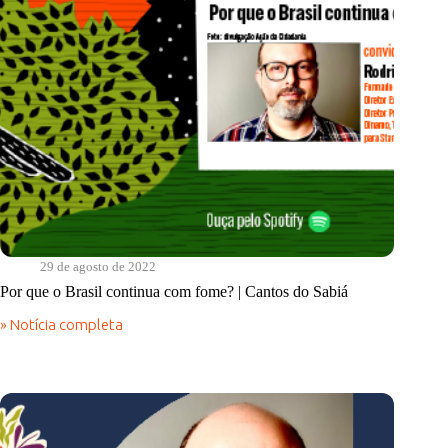
29 de agosto de 2022
Por que o Brasil continua com fome? | Cantos do Sabiá
» Notícia completa
Por
que
o
Brasil
continua
com
fome?