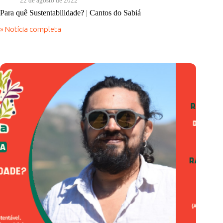
22 de agosto de 2022
Para quê Sustentabilidade? | Cantos do Sabiá
» Notícia completa
Para
quê
Sustentabilidade?
|
Cantos
do
Sabiá