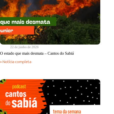
22 de junho de 2026
O estado que mais desmata – Cantos do Sabiá
» Notícia completa
O
estado
que
mais
desmata
–
Cantos
do
Sabiá