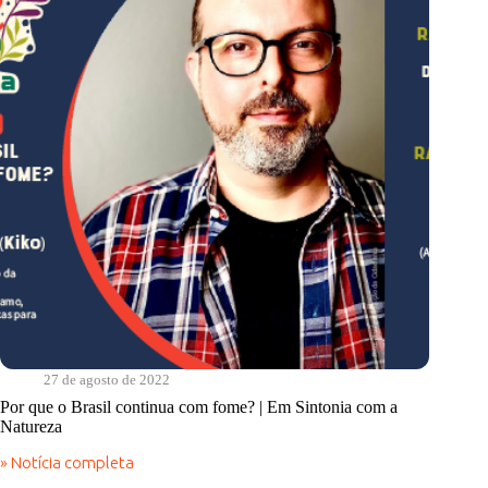
|
Cantos
do
Sabiá
27 de agosto de 2022
Por que o Brasil continua com fome? | Em Sintonia com a
Natureza
» Notícia completa
Por