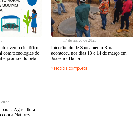
23
17 de março de 2023
 de evento científico
Intercâmbio de Saneamento Rural
al com tecnologias de
aconteceu nos dias 13 e 14 de março em
aíba promovido pela
Juazeiro, Bahia
» Notícia completa
Intercâmbio
de
Saneamento
Rural
aconteceu
nos
dias
e 2022
13
para a Agricultura
e
ia com a Natureza
14
de
março
em