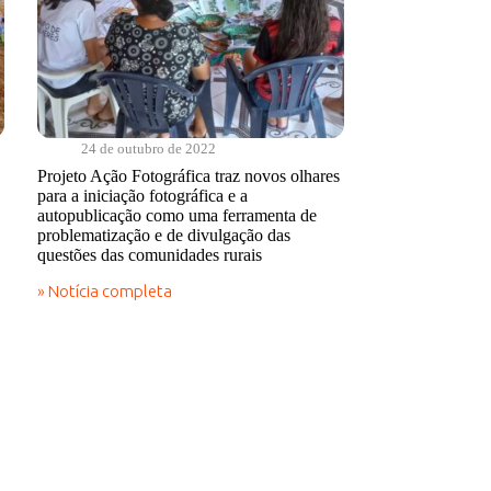
24 de outubro de 2022
Projeto Ação Fotográfica traz novos olhares
para a iniciação fotográfica e a
autopublicação como uma ferramenta de
problematização e de divulgação das
questões das comunidades rurais
» Notícia completa
Projeto
Ação
Fotográfica
traz
novos
olhares
para
a
iniciação
fotográfica
e