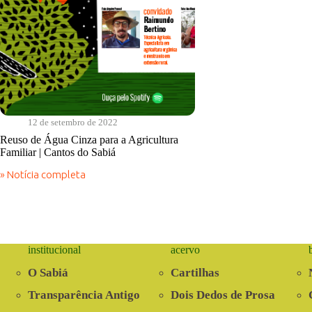
reúso
Água
de
Cinza
água
para
na
a
Paraíba
Agricultura
promovido
Familiar
pela
|
ASA
Em
e
Sintonia
parceiros
com
12 de setembro de 2022
a
Natureza
Reuso de Água Cinza para a Agricultura
Familiar | Cantos do Sabiá
» Notícia completa
Reuso
de
Água
Cinza
para
a
institucional
acervo
Agricultura
Familiar
O Sabiá
Cartilhas
|
Cantos
Transparência Antigo
Dois Dedos de Prosa
do
Sabiá