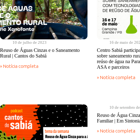
10 de julho de 2023
16 de maio de 20
Reuso de Águas Cinzas e o Saneamento
Centro Sabiá participa
Rural | Cantos do Sabiá
sobre saneamento rur
reúso de água na Par
» Notícia completa
ASA e parceiros
Reuso
de
» Notícia completa
Águas
Centro
Cinzas
Sabiá
e
participa
o
de
Saneamento
evento
Rural
científico
10 de setembro d
|
sobre
Reuso de Água Cinza 
Cantos
saneamento
Familiar | Em Sinton
do
rural
Sabiá
com
» Notícia completa
tecnologias
Reuso
de
de