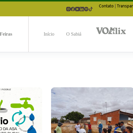
Contato
|
Transpar
Feiras
Início
O Sabiá