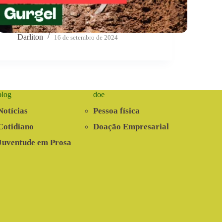
Darliton
16 de setembro de 2024
blog
doe
Notícias
Pessoa física
Cotidiano
Doação Empresarial
Juventude em Prosa