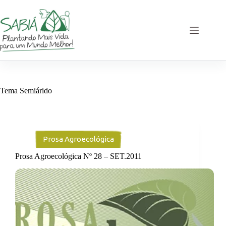
Pular
para
o
conteúdo
Tema
Semiárido
Prosa Agroecológica
Prosa Agroecológica Nº 28 – SET.2011