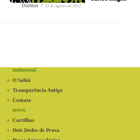
Darliton
22 de agosto de 2022
institucional
O Sabiá
Transparência Antigo
Contato
acervo
Cartilhas
Dois Dedos de Prosa