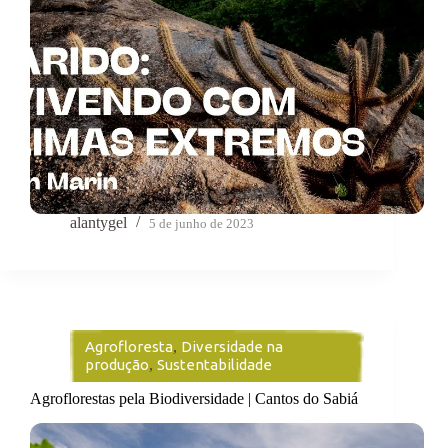
alantygel
5 de junho de 2023
Agrofloresta
,
Diversidade na
produção
,
Sustentabilidade
Agroflorestas pela Biodiversidade | Cantos do Sabiá