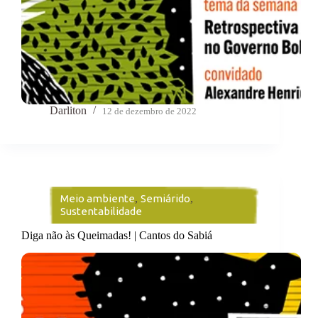
Darliton
12 de dezembro de 2022
Meio ambiente
,
Semiárido
,
Sustentabilidade
Diga não às Queimadas! | Cantos do Sabiá