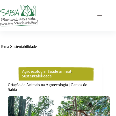
Pular
para
o
conteúdo
Tema
Sustentabilidade
Agroecologia
,
Saúde animal
,
Sustentabilidade
Criação de Animais na Agroecologia | Cantos do
Sabiá