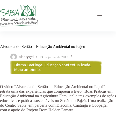
Pular
para
o
conteúdo
Alvorada do Sertão – Educação Ambiental no Pajeú
alantygel
13 de junho de 2013
Bioma Caatinga
,
Educação contextualizada
,
Meio ambiente
O vídeo “Alvorada do Sertão — Educação Ambiental no Pajeú”
retrata uma das experiências que compõem o livro “Boas Práticas em
Educação Ambiental na Agricultura Familiar” e traz exemplos de ações
educativas e práticas sustentáveis no Sertão do Pajeú. Uma realização
do Centro Sabiá, em parceria com Diaconia, Caatinga e Coopagel,
com o apoio do Projeto Dom Helder Camara.