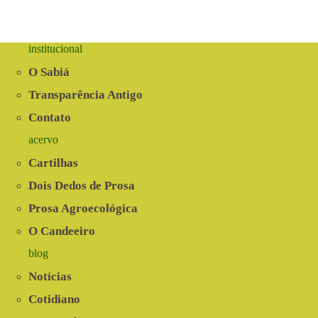
institucional
O Sabiá
Transparência Antigo
Contato
acervo
Cartilhas
Dois Dedos de Prosa
Prosa Agroecológica
O Candeeiro
blog
Notícias
Cotidiano