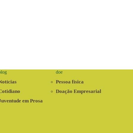
blog
doe
Notícias
Pessoa física
Cotidiano
Doação Empresarial
Juventude em Prosa