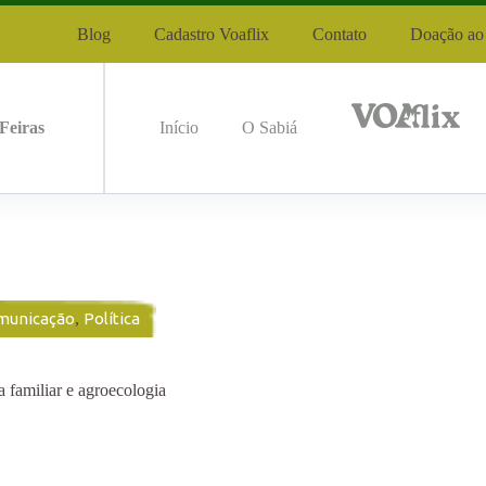
Blog
Cadastro Voaflix
Contato
Doação ao 
Feiras
Início
O Sabiá
municação
,
Política
 familiar e agroecologia