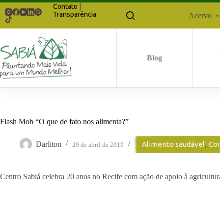
Pular
Contato
|
para
Transparência
Acervo
o
conteúdo
Blog
Flash Mob “O que de fato nos alimenta?”
Darliton
Alimento saudável
,
Co
29 de abril de 2019
Centro Sabiá celebra 20 anos no Recife com ação de apoio à agricultura