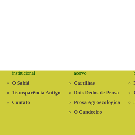
institucional
acervo
O Sabiá
Cartilhas
Transparência Antigo
Dois Dedos de Prosa
Contato
Prosa Agroecológica
O Candeeiro