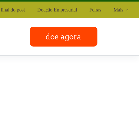
final do post
Doação Empresarial
Feiras
Mais
doe agora