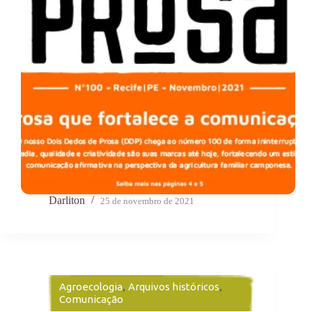
Darliton
25 de novembro de 2021
Agroecologia
,
Arquivos históricos
,
Comunicação