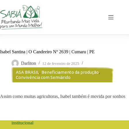
Pular
para
o
conteúdo
Isabel Santina | O Candeeiro Nº 2639 | Cumaru | PE
Darliton
12 de fevereiro de 2025
ASA BRASIL
,
Beneficiamento da produção
,
Convivência com Semiárido
Assim como muitas agricultoras, Isabel também é movida por sonhos
institucional