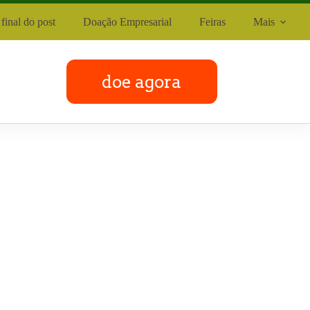
final do post
Doação Empresarial
Feiras
Mais
doe agora