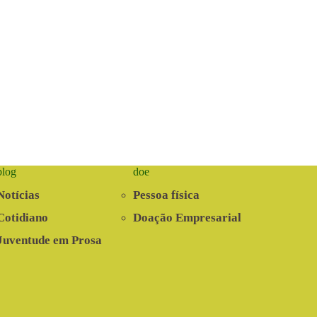
blog
doe
Notícias
Pessoa física
Cotidiano
Doação Empresarial
Juventude em Prosa