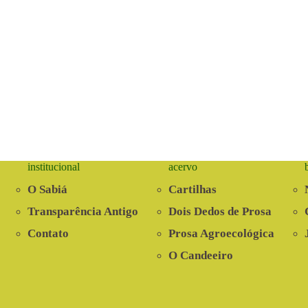
institucional
acervo
O Sabiá
Cartilhas
Transparência Antigo
Dois Dedos de Prosa
Contato
Prosa Agroecológica
O Candeeiro