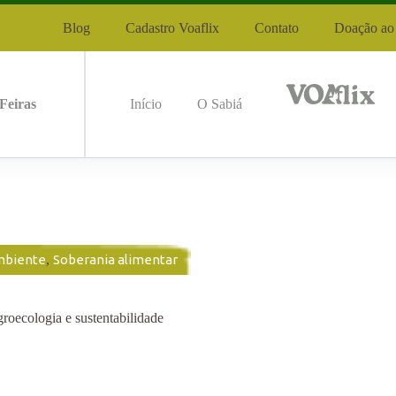
Blog
Cadastro Voaflix
Contato
Doação ao 
Feiras
Início
O Sabiá
mbiente
,
Soberania alimentar
oecologia e sustentabilidade