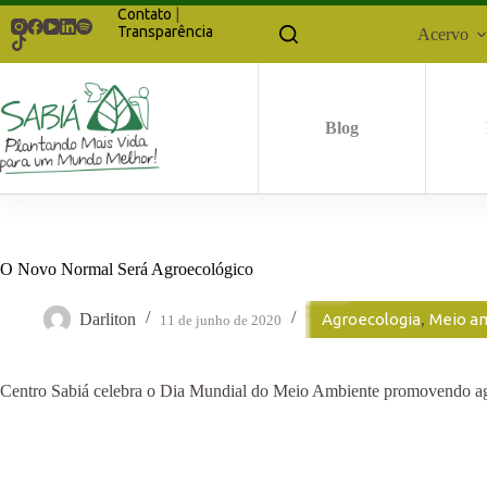
Pular
Contato
|
para
Transparência
Acervo
o
conteúdo
Blog
O Novo Normal Será Agroecológico
Darliton
Agroecologia
,
Meio a
11 de junho de 2020
Centro Sabiá celebra o Dia Mundial do Meio Ambiente promovendo agr