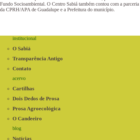
Fundo Socioambiental. O Centro Sabiá também contou com a parceria
da CPRH/APA de Guadalupe e a Prefeitura do município.
institucional
O Sabiá
Transparência Antigo
Contato
acervo
Cartilhas
Dois Dedos de Prosa
Prosa Agroecológica
O Candeeiro
blog
Notícias