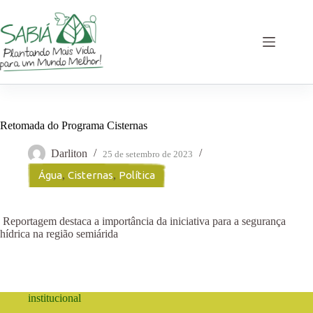
Pular
para
o
conteúdo
Retomada do Programa Cisternas
Darliton
25 de setembro de 2023
Água
,
Cisternas
,
Política
Reportagem destaca a importância da iniciativa para a segurança
hídrica na região semiárida
institucional