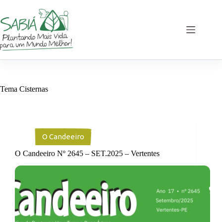
Pular
para
o
conteúdo
Tema
Cisternas
O Candeeiro
O Candeeiro Nº 2645 – SET.2025 – Vertentes