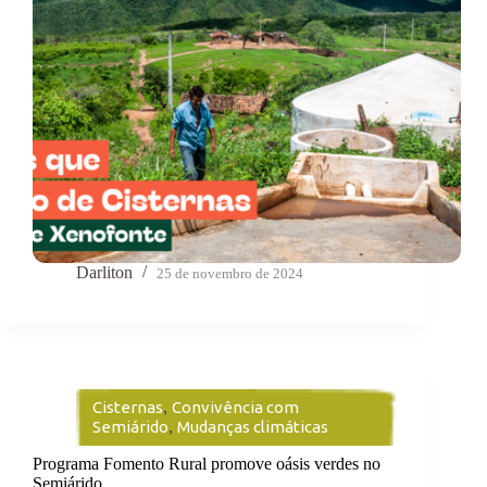
Darliton
25 de novembro de 2024
Cisternas
,
Convivência com
Semiárido
,
Mudanças climáticas
Programa Fomento Rural promove oásis verdes no
Semiárido