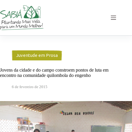
Pular
para
o
conteúdo
Juventude em Prosa
Jovens da cidade e do campo constroem pontos de luta em
encontro na comunidade quilombola do engenho
6 de fevereiro de 2015