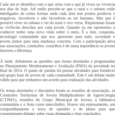
Cada um se identifica com o que acha com o que já viveu ou vivencia
nos dias de hoje. Até então percebe-se que o rural e o urbano estão
interligados de certas formas onde cada área tem pontos positivos e
negativos, favoráveis e não favoráveis ao ser humano. Mas que é
possível viver no urbano e ser do rural e vice versa. Riquíssimas foram
as vivências descritas por cada jovem. Quando eu me oportunizo a
conhecer tenho uma nova visão sobre o meio. É a luta, conquista,
tecnologia comunidade que nos apresenta num todo, sociedade e
jovens juntos para uma mudança concreta. Com a participação ativa
nas associações, comissões, conselhos é de suma importância os jovens
fazerem a diferença.
À tarde, debatemos as questões que foram abordadas e programadas
no Planejamento Monitoramento e Avaliação (PMA) da juventude no
final de 2014. O ponto de partida foi pensar atividades para fortalecer
um grupo base de jovens de cada comunidade. Este é um debate muito
válido para que tenhamos um acordo para realização das atividades.
Os temas abordados e discutidos foram as reuniões de associação, as
Comissões Territoriais de Jovens Multiplicadores de Agroecologia
(CTJMA), reuniões do Grupo Municipal de Jovens, a biblioteca
comunitária e a festa como intercâmbio. Houve um entrosamento, um
compartilhamento e troca de opiniões e de ideias para que
conseguissem debater sobre essas demandas e tirar conclusões.