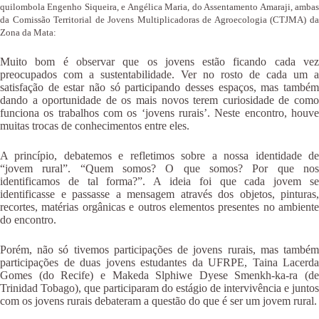
quilombola Engenho Siqueira, e Angélica Maria, do Assentamento Amaraji, ambas
da Comissão Territorial de Jovens Multiplicadoras de Agroecologia (CTJMA) da
Zona da Mata:
Muito bom é observar que os jovens estão ficando cada vez
preocupados com a sustentabilidade. Ver no rosto de cada um a
satisfação de estar não só participando desses espaços, mas também
dando a oportunidade de os mais novos terem curiosidade de como
funciona os trabalhos com os ‘jovens rurais’. Neste encontro, houve
muitas trocas de conhecimentos entre eles.
A princípio, debatemos e refletimos sobre a nossa identidade de
“jovem rural”. “Quem somos? O que somos? Por que nos
identificamos de tal forma?”. A ideia foi que cada jovem se
identificasse e passasse a mensagem através dos objetos, pinturas,
recortes, matérias orgânicas e outros elementos presentes no ambiente
do encontro.
Porém, não só tivemos participações de jovens rurais, mas também
participações de duas jovens estudantes da UFRPE, Taina Lacerda
Gomes (do Recife) e Makeda Slphiwe Dyese Smenkh-ka-ra (de
Trinidad Tobago), que participaram do estágio de intervivência e juntos
com os jovens rurais debateram a questão do que é ser um jovem rural.