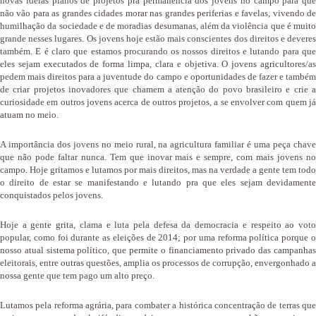
novas ideias planos de projetos pra permanência dos jovens no campo para que
não vão para as grandes cidades morar nas grandes periferias e favelas, vivendo de
humilhação da sociedade e de moradias desumanas, além da violência que é muito
grande nesses lugares. Os jovens hoje estão mais conscientes dos direitos e deveres
também. E é claro que estamos procurando os nossos direitos e lutando para que
eles sejam executados de forma limpa, clara e objetiva. O jovens agricultores/as
pedem mais direitos para a juventude do campo e oportunidades de fazer e também
de criar projetos inovadores que chamem a atenção do povo brasileiro e crie a
curiosidade em outros jovens acerca de outros projetos, a se envolver com quem já
atuam no meio.
A importância dos jovens no meio rural, na agricultura familiar é uma peça chave
que não pode faltar nunca. Tem que inovar mais e sempre, com mais jovens no
campo. Hoje gritamos e lutamos por mais direitos, mas na verdade a gente tem todo
o direito de estar se manifestando e lutando pra que eles sejam devidamente
conquistados pelos jovens.
Hoje a gente grita, clama e luta pela defesa da democracia e respeito ao voto
popular, como foi durante as eleições de 2014; por uma reforma política porque o
nosso atual sistema político, que permite o financiamento privado das campanhas
eleitorais, entre outras questões, amplia os processos de corrupção, envergonhado a
nossa gente que tem pago um alto preço.
Lutamos pela reforma agrária, para combater a histórica concentração de terras que