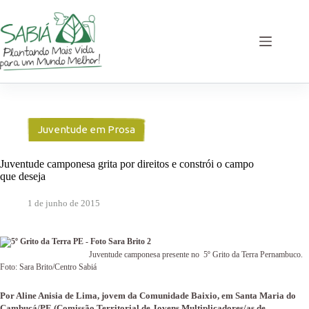
Pular
para
o
conteúdo
Juventude em Prosa
Juventude camponesa grita por direitos e constrói o campo
que deseja
1 de junho de 2015
Juventude camponesa presente no
5º Grito da Terra Pernambuco.
Foto: Sara Brito/Centro Sabiá
Por Aline Anisia de Lima, jovem da Comunidade Baixio, em Santa Maria do
Cambucá/PE (Comissão Territorial de Jovens Multiplicadores/as de