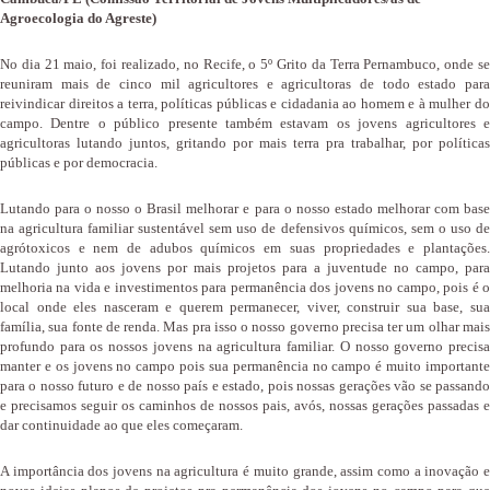
Agroecologia do Agreste)
No dia 21 maio, foi realizado, no Recife, o 5º Grito da Terra Pernambuco, onde se
reuniram mais de cinco mil agricultores e agricultoras de todo estado para
reivindicar direitos a terra, políticas públicas e cidadania ao homem e à mulher do
campo. Dentre o público presente também estavam os jovens agricultores e
agricultoras lutando juntos, gritando por mais terra pra trabalhar, por políticas
públicas e por democracia.
Lutando para o nosso o Brasil melhorar e para o nosso estado melhorar com base
na agricultura familiar sustentável sem uso de defensivos químicos, sem o uso de
agrótoxicos e nem de adubos químicos em suas propriedades e plantações.
Lutando junto aos jovens por mais projetos para a juventude no campo, para
melhoria na vida e investimentos para permanência dos jovens no campo, pois é o
local onde eles nasceram e querem permanecer, viver, construir sua base, sua
família, sua fonte de renda. Mas pra isso o nosso governo precisa ter um olhar mais
profundo para os nossos jovens na agricultura familiar. O nosso governo precisa
manter e os jovens no campo pois sua permanência no campo é muito importante
para o nosso futuro e de nosso país e estado, pois nossas gerações vão se passando
e precisamos seguir os caminhos de nossos pais, avós, nossas gerações passadas e
dar continuidade ao que eles começaram.
A importância dos jovens na agricultura é muito grande, assim como a inovação e