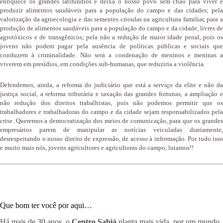
enriquece os grandes latifúndios e deixa o nosso povo sem chão para viver e
produzir alimentos saudáveis para a população do campo e das cidades; pela
valorização da agroecologia e das sementes crioulas na agricultura familiar, para a
produção de alimentos saudáveis para a população do campo e da cidade, livres de
agrotóxicos e de transgênicos; pela não a redução de maior idade penal, pois os
jovens não podem pagar pela ausência de políticas públicas e sociais que
conduzem à criminalidade. Não será a condenação de meninos e meninas a
viverem em presídios, em condições sub-humanas, que reduziria a violência.
Defendemos, ainda, a reforma do judiciário que está a serviço da elite e não da
justiça social, a reforma tributária e taxação das grandes fortunas, a ampliação e
não redução dos direitos trabalhistas, pois não podemos permitir que os
trabalhadores e trabalhadoras do campo e da cidade sejam responsabilizados pela
crise. Queremos a democratização dos meios de comunicação, para que os grandes
empresários parem de manipular as notícias veiculadas diariamente,
desrespeitando o nosso direito de expressão, de acesso à informação. Por tudo isso
e muito mais nós, jovens agricultores e agricultoras do campo, lutamos!!
Que bom ter você por aqui…
Há mais de 30 anos, o
Centro Sabiá
planta mais vida, por um mundo