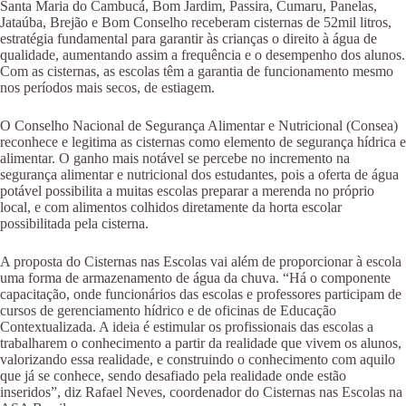
Santa Maria do Cambucá, Bom Jardim, Passira, Cumaru, Panelas,
Jataúba, Brejão e Bom Conselho receberam cisternas de 52mil litros,
estratégia fundamental para garantir às crianças o direito à água de
qualidade, aumentando assim a frequência e o desempenho dos alunos.
Com as cisternas, as escolas têm a garantia de funcionamento mesmo
nos períodos mais secos, de estiagem.
O Conselho Nacional de Segurança Alimentar e Nutricional (Consea)
reconhece e legitima as cisternas como elemento de segurança hídrica e
alimentar. O ganho mais notável se percebe no incremento na
segurança alimentar e nutricional dos estudantes, pois a oferta de água
potável possibilita a muitas escolas preparar a merenda no próprio
local, e com alimentos colhidos diretamente da horta escolar
possibilitada pela cisterna.
A proposta do Cisternas nas Escolas vai além de proporcionar à escola
uma forma de armazenamento de água da chuva. “Há o componente
capacitação, onde funcionários das escolas e professores participam de
cursos de gerenciamento hídrico e de oficinas de Educação
Contextualizada. A ideia é estimular os profissionais das escolas a
trabalharem o conhecimento a partir da realidade que vivem os alunos,
valorizando essa realidade, e construindo o conhecimento com aquilo
que já se conhece, sendo desafiado pela realidade onde estão
inseridos”, diz Rafael Neves, coordenador do Cisternas nas Escolas na