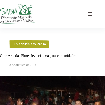
Pular
para
o
conteúdo
Juventude em Prosa
Cine Arte das Flores leva cinema para comunidades
8 de outubro de 2016