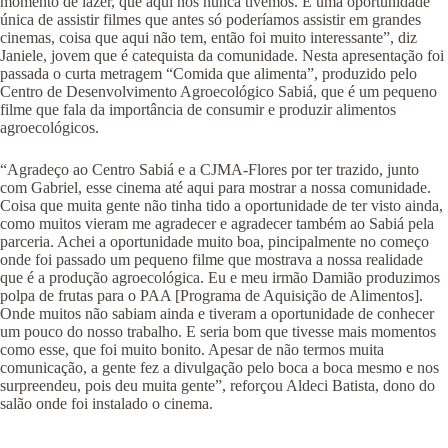
momento de lazer, que aqui nós nunca tivemos. E uma oportunidade
única de assistir filmes que antes só poderíamos assistir em grandes
cinemas, coisa que aqui não tem, então foi muito interessante”, diz
Janiele, jovem que é catequista da comunidade. Nesta apresentação foi
passada o curta metragem “Comida que alimenta”, produzido pelo
Centro de Desenvolvimento Agroecológico Sabiá, que é um pequeno
filme que fala da importância de consumir e produzir alimentos
agroecológicos.
“Agradeço ao Centro Sabiá e a CJMA-Flores por ter trazido, junto
com Gabriel, esse cinema até aqui para mostrar a nossa comunidade.
Coisa que muita gente não tinha tido a oportunidade de ter visto ainda,
como muitos vieram me agradecer e agradecer também ao Sabiá pela
parceria. Achei a oportunidade muito boa, pincipalmente no começo
onde foi passado um pequeno filme que mostrava a nossa realidade
que é a produção agroecológica. Eu e meu irmão Damião produzimos
polpa de frutas para o PAA [Programa de Aquisição de Alimentos].
Onde muitos não sabiam ainda e tiveram a oportunidade de conhecer
um pouco do nosso trabalho. E seria bom que tivesse mais momentos
como esse, que foi muito bonito. Apesar de não termos muita
comunicação, a gente fez a divulgação pelo boca a boca mesmo e nos
surpreendeu, pois deu muita gente”, reforçou Aldeci Batista, dono do
salão onde foi instalado o cinema.