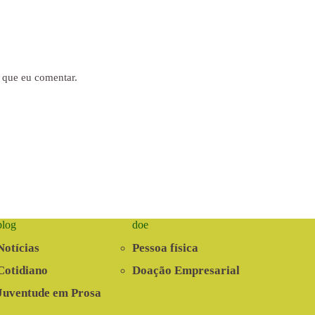
 que eu comentar.
blog
doe
Notícias
Pessoa física
Cotidiano
Doação Empresarial
Juventude em Prosa