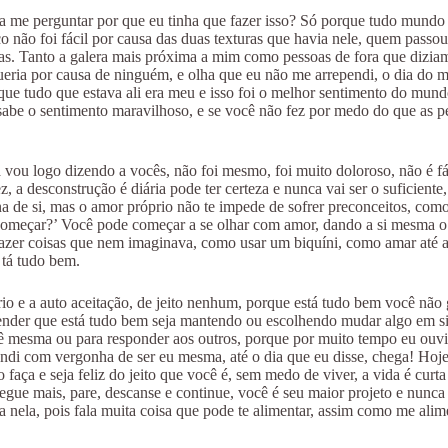
a me perguntar por que eu tinha que fazer isso? Só porque tudo mundo
 não foi fácil por causa das duas texturas que havia nele, quem passou 
oas. Tanto a galera mais próxima a mim como pessoas de fora que dizia
a por causa de ninguém, e olha que eu não me arrependi, o dia do meu g
 que tudo que estava ali era meu e isso foi o melhor sentimento do mun
abe o sentimento maravilhoso, e se você não fez por medo do que as pes
já vou logo dizendo a vocês, não foi mesmo, foi muito doloroso, não é f
 a desconstrução é diária pode ter certeza e nunca vai ser o suficiente
ona de si, mas o amor próprio não te impede de sofrer preconceitos, com
omeçar?’ Você pode começar a se olhar com amor, dando a si mesma o am
er coisas que nem imaginava, como usar um biquíni, como amar até aqu
 tá tudo bem.
io e a auto aceitação, de jeito nenhum, porque está tudo bem você não 
entender que está tudo bem seja mantendo ou escolhendo mudar algo em s
ocê mesma ou para responder aos outros, porque por muito tempo eu ouvi
di com vergonha de ser eu mesma, até o dia que eu disse, chega! Hoje
ão faça e seja feliz do jeito que você é, sem medo de viver, a vida é cu
egue mais, pare, descanse e continue, você é seu maior projeto e nunca 
ela, pois fala muita coisa que pode te alimentar, assim como me ali