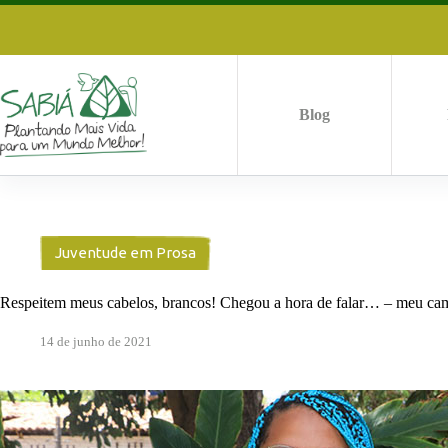
Pular
para
o
conteúdo
Blog
Juventude em Prosa
Respeitem meus cabelos, brancos! Chegou a hora de falar… – meu cam
14 de junho de 2021