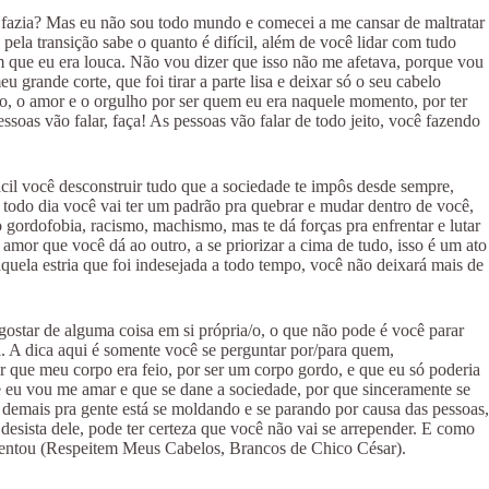
 fazia? Mas eu não sou todo mundo e comecei a me cansar de maltratar
pela transição sabe o quanto é difícil, além de você lidar com tudo
m que eu era louca. Não vou dizer que isso não me afetava, porque vou
rande corte, que foi tirar a parte lisa e deixar só o seu cabelo
do, o amor e o orgulho por ser quem eu era naquele momento, por ter
soas vão falar, faça! As pessoas vão falar de todo jeito, você fazendo
ácil você desconstruir tudo que a sociedade te impôs desde sempre,
, todo dia você vai ter um padrão pra quebrar e mudar dentro de você,
o gordofobia, racismo, machismo, mas te dá forças pra enfrentar e lutar
or que você dá ao outro, a se priorizar a cima de tudo, isso é um ato
ela estria que foi indesejada a todo tempo, você não deixará mais de
gostar de alguma coisa em si própria/o, o que não pode é você parar
i. A dica aqui é somente você se perguntar por/para quem,
r que meu corpo era feio, por ser um corpo gordo, e que eu só poderia
 eu vou me amar e que se dane a sociedade, por que sinceramente se
rta demais pra gente está se moldando e se parando por causa das pessoas,
desista dele, pode ter certeza que você não vai se arrepender. E como
mentou (Respeitem Meus Cabelos, Brancos de Chico César).