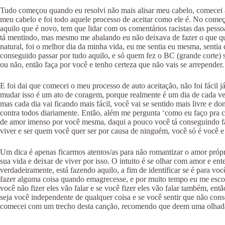
Tudo começou quando eu resolvi não mais alisar meu cabelo, comecei 
meu cabelo e foi todo aquele processo de aceitar como ele é. No começo
aquilo que é novo, tem que lidar com os comentários racistas das pess
tá mentindo, mas mesmo me abalando eu não deixava de fazer o que queri
natural, foi o melhor dia da minha vida, eu me sentia eu mesma, sentia
conseguido passar por tudo aquilo, e só quem fez o BC (grande corte) s
ou não, então faça por você e tenho certeza que não vais se arrepender.
E foi dai que comecei o meu processo de auto aceitação, não foi fácil 
mudar isso é um ato de coragem, porque realmente é um dia de cada vez,
mas cada dia vai ficando mais fácil, você vai se sentido mais livre e d
contra todos diariamente. Então, além me pergunta ‘como eu faço pra c
de amor imenso por você mesma, daqui a pouco você tá conseguindo faz
viver e ser quem você quer ser por causa de ninguém, você só é você e
Um dica é apenas ficarmos atentos/as para não romantizar o amor própr
sua vida e deixar de viver por isso. O intuito é se olhar com amor e 
verdadeiramente, está fazendo aquilo, a fim de identificar se é para v
fazer alguma coisa quando emagrecesse, e por muito tempo eu me escon
você não fizer eles vão falar e se você fizer eles vão falar também, ent
seja você independente de qualquer coisa e se você sentir que não cons
comecei com um trecho desta canção, recomendo que deem uma olhada n