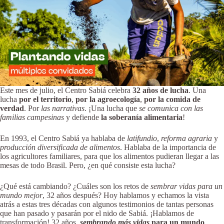
Este mes de julio, el Centro Sabiá celebra
32 años de lucha
. Una
lucha
por el territorio
,
por la agroecología
,
por la comida de
verdad
. Por
las narrativas
. ¡Una lucha que
se comunica con las
familias campesinas
y defiende
la soberanía alimentaria
!
En 1993, el Centro Sabiá ya hablaba de
latifundio
,
reforma agraria
y
producción diversificada de alimentos
. Hablaba de la importancia de
los agricultores familiares, para que los alimentos pudieran llegar a las
mesas de todo Brasil. Pero, ¿en qué consiste esta lucha?
¿Qué está cambiando? ¿Cuáles son los retos de
sembrar vidas para un
mundo mejor
, 32 años después? Hoy hablamos y echamos la vista
atrás a estas tres décadas con algunos testimonios de tantas personas
que han pasado y pasarán por el nido de Sabiá. ¡Hablamos de
transformación! 32 años,
sembrando más vidas
para un mundo