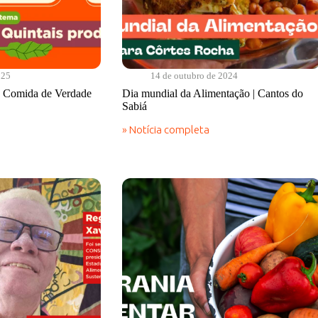
025
14 de outubro de 2024
 | Comida de Verdade
Dia mundial da Alimentação | Cantos do
Sabiá
» Notícia completa
Dia
mundial
da
Alimentação
|
Cantos
do
Sabiá