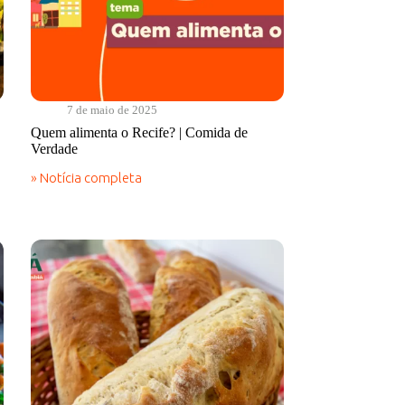
7 de maio de 2025
Quem alimenta o Recife? | Comida de
Verdade
» Notícia completa
Quem
alimenta
o
Recife?
|
Comida
de
Verdade