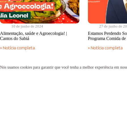
10 de junho de 2024
27 de junho de 2
Alimentação, saúde e Agroecologia! |
Estamos Perdendo Sob
Cantos do Sabiá
Programa Comida de
» Notícia completa
» Notícia completa
Alimentação,
Estamos
saúde
Perdendo
e
Soberania
Agroecologia!
Alimentar?
Nós usamos cookies para garantir que você tenha a melhor experiência em noss
|
|
Cantos
Programa
do
Comida
Sabiá
de
Verdade
institucional
acervo
O Sabiá
Cartilhas
Transparência Antigo
Dois Dedos de Prosa