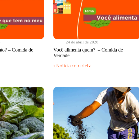
6
24 de abril de 2026
ato? – Comida de
Você alimenta quem? – Comida de
Verdade
» Notícia completa
Você
alimenta
quem?
–
Comida
de
Verdade