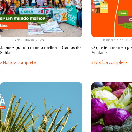
13 de julho de 2026
8 de maio de 202
33 anos por um mundo melhor – Cantos do
O que tem no meu pr
Sabiá
Verdade
» Notícia completa
» Notícia completa
33
O
anos
que
por
tem
um
no
mundo
meu
melhor
prato?
–
–
Cantos
Comida
do
de
Sabiá
Verdade