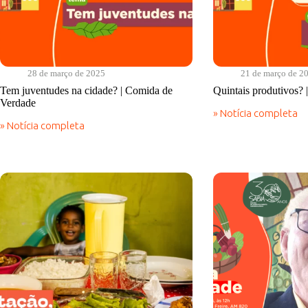
28 de março de 2025
21 de março de 2
Tem juventudes na cidade? | Comida de
Quintais produtivos?
Verdade
» Notícia completa
Quintais
» Notícia completa
produtivos?
Tem
|
juventudes
Comida
na
de
cidade?
Verdade
|
Comida
de
Verdade