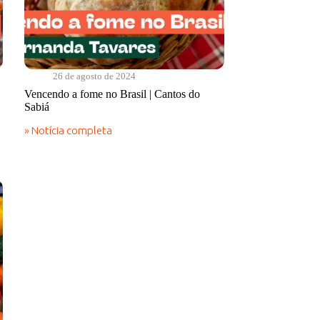
26 de agosto de 2024
Vencendo a fome no Brasil | Cantos do
Sabiá
» Notícia completa
Vencendo
a
fome
no
Brasil
|
Cantos
do
Sabiá