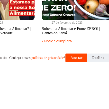
023
27 de fevereiro de 2023
erania Alimentar? |
Soberania Alimentar e Fome ZERO! |
 Verdade
Cantos do Sabiá
» Notícia completa
Soberania
Alimentar
e
Fome
o site. Conheça nossas
políticas de privacidade
*
Aceitar
Decline
ZERO!
|
Cantos
Não há mais posts para carregar
do
Sabiá
blog
doe
Notícias
Pessoa física
Cotidiano
Doação Empresarial