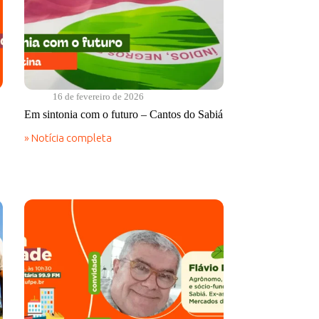
16 de fevereiro de 2026
Em sintonia com o futuro – Cantos do Sabiá
» Notícia completa
Em
sintonia
com
o
futuro
–
Cantos
do
Sabiá