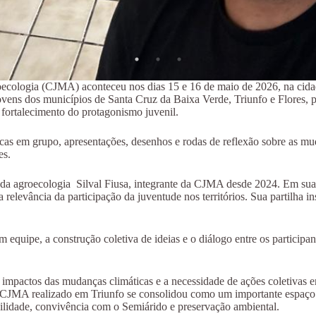
ecologia (CJMA) aconteceu nos dias 15 e 16 de maio de 2026, na cid
jovens dos municípios de Santa Cruz da Baixa Verde, Triunfo e Flores
o fortalecimento do protagonismo juvenil.
cas em grupo, apresentações, desenhos e rodas de reflexão sobre as mu
es.
 agroecologia Silval Fiusa, integrante da CJMA desde 2024. Em sua fal
relevância da participação da juventude nos territórios. Sua partilha in
quipe, a construção coletiva de ideias e o diálogo entre os participant
os impactos das mudanças climáticas e a necessidade de ações coletiva
 da CJMA realizado em Triunfo se consolidou como um importante espaço
bilidade, convivência com o Semiárido e preservação ambiental.