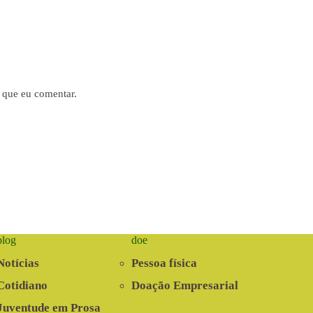
 que eu comentar.
blog
doe
Notícias
Pessoa física
Cotidiano
Doação Empresarial
Juventude em Prosa