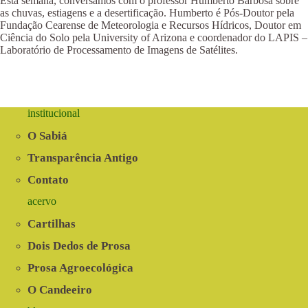
Esta semana, conversamos com o professor Humberto Barbosa sobre
as chuvas, estiagens e a desertificação. Humberto é Pós-Doutor pela
Fundação Cearense de Meteorologia e Recursos Hídricos, Doutor em
Ciência do Solo pela University of Arizona e coordenador do LAPIS –
Laboratório de Processamento de Imagens de Satélites.
institucional
O Sabiá
Transparência Antigo
Contato
acervo
Cartilhas
Dois Dedos de Prosa
Prosa Agroecológica
O Candeeiro