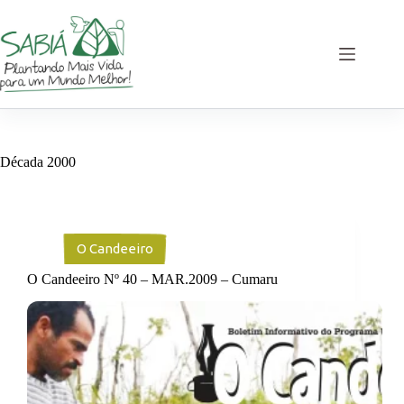
Pular
para
o
conteúdo
Década
2000
O Candeeiro
O Candeeiro Nº 40 – MAR.2009 – Cumaru