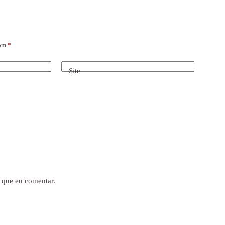
com
*
Site
 que eu comentar.