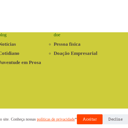
blog
doe
Notícias
Pessoa física
Cotidiano
Doação Empresarial
Juventude em Prosa
nvolvido pela Cooperativa EITA
o site. Conheça nossas
políticas de privacidade
*
Aceitar
Decline