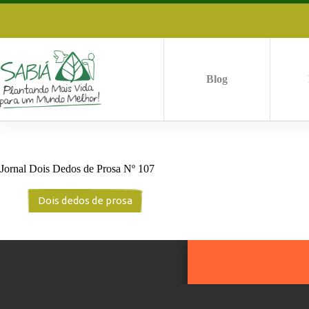
Pular
para
o
conteúdo
Blog
Jornal Dois Dedos de Prosa Nº 107
Dois dedos de prosa