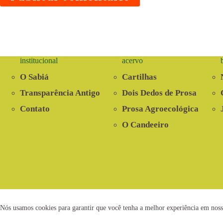
institucional
acervo
O Sabiá
Cartilhas
Transparência Antigo
Dois Dedos de Prosa
Contato
Prosa Agroecológica
O Candeeiro
2021 © www.centrosabia.org.br
Dese
Nós usamos cookies para garantir que você tenha a melhor experiência em noss