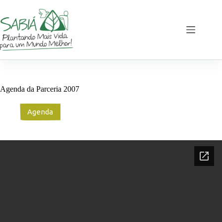
Pular
para
o
conteúdo
Agenda da Parceria 2007
Agenda